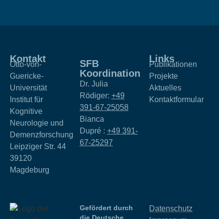
Kontakt
Links
SFB
Otto-von-
Publikationen
Koordination
Guericke-
Projekte
Dr. Julia
Universität
Aktuelles
Rödiger:
+49
Institut für
Kontaktformular
391-67-25058
Kognitive
Bianca
Neurologie und
Dupré :
+49 391-
Demenzforschung
67-25297
Leipziger Str. 44
39120
Magdeburg
Gefördert durch
Datenschutz
die Deutsche