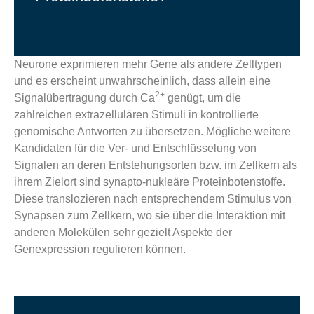
Neurone exprimieren mehr Gene als andere Zelltypen
und es erscheint unwahrscheinlich, dass allein eine
2+
Signalübertragung durch Ca
genügt, um die
zahlreichen extrazellulären Stimuli in kontrollierte
genomische Antworten zu übersetzen. Mögliche weitere
Kandidaten für die Ver- und Entschlüsselung von
Signalen an deren Entstehungsorten bzw. im Zellkern als
ihrem Zielort sind synapto-nukleäre Proteinbotenstoffe.
Diese translozieren nach entsprechendem Stimulus von
Synapsen zum Zellkern, wo sie über die Interaktion mit
anderen Molekülen sehr gezielt Aspekte der
Genexpression regulieren können.