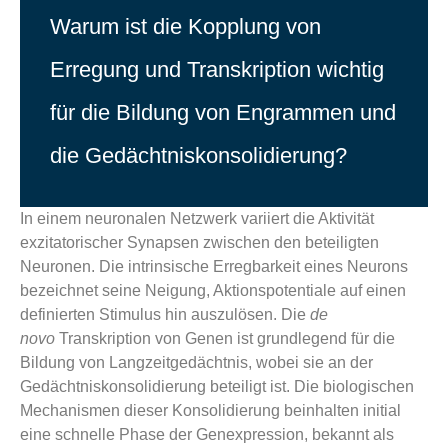
Warum ist die Kopplung von
Erregung und Transkription wichtig
für die Bildung von Engrammen und
die Gedächtniskonsolidierung?
In einem neuronalen Netzwerk variiert die Aktivität
exzitatorischer Synapsen zwischen den beteiligten
Neuronen. Die intrinsische Erregbarkeit eines Neurons
bezeichnet seine Neigung, Aktionspotentiale auf einen
definierten Stimulus hin auszulösen. Die
de
novo
Transkription von Genen ist grundlegend für die
Bildung von Langzeitgedächtnis, wobei sie an der
Gedächtniskonsolidierung beteiligt ist. Die biologischen
Mechanismen dieser Konsolidierung beinhalten initial
eine schnelle Phase der Genexpression, bekannt als