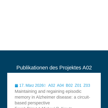
Publikationen des Projektes A02
17. März 2026
A02
,
A04
,
B02
,
Z01
,
Z03
Maintaining and regaining episodic
memory in Alzheimer disease: a circuit-
based perspective