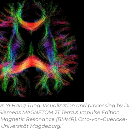
Dr. Yi-Hang Tung. Visualization and processing by Dr.
 Siemens MAGNETOM 7T Terra.X Impulse Edition,
Magnetic Resonance (BMMR), Otto-von-Guericke-
Universität Magdeburg.“