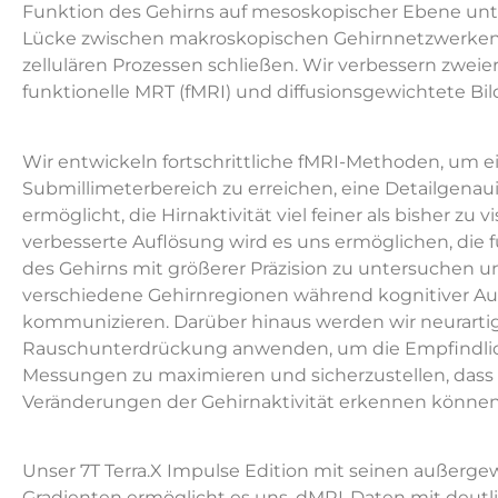
Funktion des Gehirns auf mesoskopischer Ebene unt
Lücke zwischen makroskopischen Gehirnnetzwerke
zellulären Prozessen schließen. Wir verbessern zweie
funktionelle MRT (fMRI) und diffusionsgewichtete Bi
Wir entwickeln fortschrittliche fMRI-Methoden, um e
Submillimeterbereich zu erreichen, eine Detailgenaui
ermöglicht, die Hirnaktivität viel feiner als bisher zu v
verbesserte Auflösung wird es uns ermöglichen, die f
des Gehirns mit größerer Präzision zu untersuchen u
verschiedene Gehirnregionen während kognitiver Au
kommunizieren. Darüber hinaus werden wir neurarti
Rauschunterdrückung anwenden, um die Empfindlich
Messungen zu maximieren und sicherzustellen, dass w
Veränderungen der Gehirnaktivität erkennen können
Unser 7T Terra.X Impulse Edition mit seinen außerge
Gradienten ermöglicht es uns, dMRI-Daten mit deutli