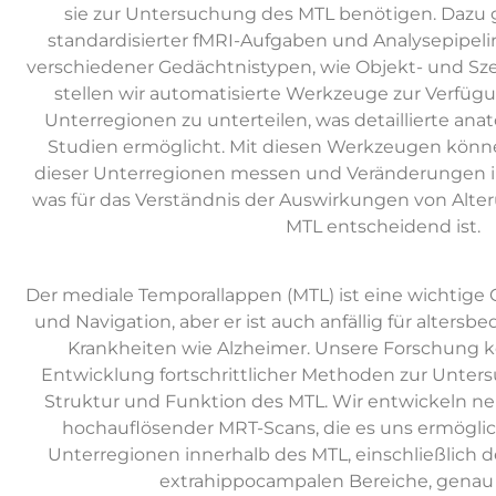
sie zur Untersuchung des MTL benötigen. Dazu 
standardisierter fMRI-Aufgaben und Analysepipeli
verschiedener Gedächtnistypen, wie Objekt- und S
stellen wir automatisierte Werkzeuge zur Verfüg
Unterregionen zu unterteilen, was detaillierte an
Studien ermöglicht. Mit diesen Werkzeugen könn
dieser Unterregionen messen und Veränderungen im
was für das Verständnis der Auswirkungen von Alte
MTL entscheidend ist.
Der mediale Temporallappen (MTL) ist eine wichtige 
und Navigation, aber er ist auch anfällig für alter
Krankheiten wie Alzheimer. Unsere Forschung ko
Entwicklung fortschrittlicher Methoden zur Unter
Struktur und Funktion des MTL. Wir entwickeln n
hochauflösender MRT-Scans, die es uns ermögli
Unterregionen innerhalb des MTL, einschließlich
extrahippocampalen Bereiche, genau z