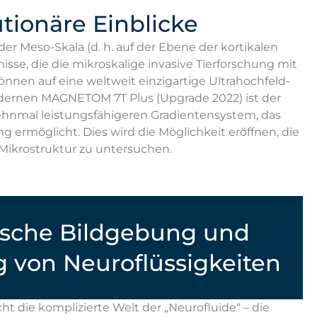
tionäre Einblicke
r Meso-Skala (d. h. auf der Ebene der kortikalen
se, die die mikroskalige invasive Tierforschung mit
en auf eine weltweit einzigartige Ultrahochfeld-
dernen MAGNETOM 7T Plus (Upgrade 2022) ist der
ehnmal leistungsfähigeren Gradientensystem, das
ermöglicht. Dies wird die Möglichkeit eröffnen, die
 Mikrostruktur zu untersuchen.
sche Bildgebung und
 von Neuroflüssigkeiten
t die komplizierte Welt der „Neurofluide“ – die