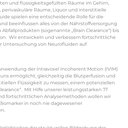
ten und flüssigkeitsgefüllten Räume im Gehirn,
, perivaskuläre Räume, Liquor und interstitielle
luide spielen eine entscheidende Rolle für die
nd beeinflussen alles von der Nährstoffversorgung
 Abfallprodukten (sogenannte „Brain Clearance“) bis
on. Wir entwickeln und verbessern fortschrittliche
r Untersuchung von Neurofluiden auf
Anwendung der Intravoxel Incoherent Motion (IVIM)
s uns ermöglicht, gleichzeitig die Blutperfusion und
itiellen Flüssigkeit zu messen, einem potenziellen
Clearance“. Mit Hilfe unserer leistungsstarken 7T
und fortschrittlichen Analysemethoden wollen wir
er Biomarker in noch nie dagewesener
en.
öglichkeiten der strukturellen Bildgebung des