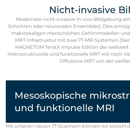
Nicht-invasive B
Modernste nicht-invasive In-vivo-Bildgebung am 
Schichten oder neuronalen Ensembles). Dies ermögli
makroskaligen menschlichen Gehirnmodellen und I
MRT-Infrastruktur mit zwei 7T-MR-Systemen (Si
MAGNETOM Terra.X Impulse Edition der weltweit 
mikrostrukturelle und funktionelle MRT mit noch ni
Diffusions-MRT von der weißen
Mesoskopische mikrostr
und funktionelle MRI
Mit unseren neuen 7T-Scannern können wir sowohl di