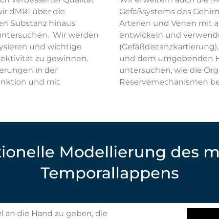
ir dMRI über die
Gefäßsystems des Gehirn
en Substanz hinaus
Arterien und Venen mit a
 untersuchen. Wir werden
entwickeln und verwend
ysieren und wichtige
(Gefäßdistanzkartierung
ktivität zu gewinnen.
und dem umgebenden Hir
erungen in der
untersuchen, wie die Org
unktion und mit
Reservemechanismen bee
tionelle Modellierung des
Temporallappens
el an die Hand zu geben, die