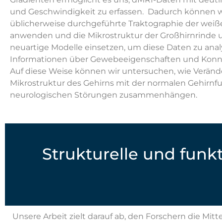
und Geschwindigkeit zu erfassen. Dadurch können w
üblicherweise durchgeführte Traktographie der weiß
anwenden und die Mikrostruktur der Großhirnrinde
neuartige Modelle einsetzen, um diese Daten zu anal
Informationen über Gewebeeigenschaften und Konne
Auf diese Weise können wir untersuchen, wie Veränd
Mikrostruktur des Gehirns mit der normalen Gehirnf
neurologischen Störungen zusammenhängen.
Strukturelle und funk
Unsere Arbeit zielt darauf ab, den Forschern die Mitt