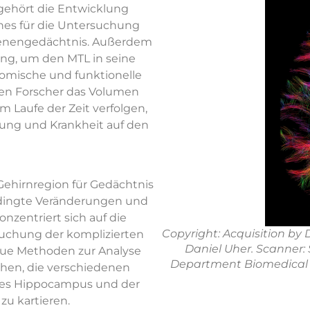
gehört die Entwicklung
nes für die Untersuchung
zenengedächtnis. Außerdem
ung, um den MTL in seine
atomische und funktionelle
en Forscher das Volumen
 Laufe der Zeit verfolgen,
rung und Krankheit auf den
Gehirnregion für Gedächtnis
sbedingte Veränderungen und
nzentriert sich auf die
Copyright: Acquisition by 
suchung der komplizierten
Daniel Uher. Scanner:
eue Methoden zur Analyse
Department Biomedical 
chen, die verschiedenen
 des Hippocampus und der
u kartieren.