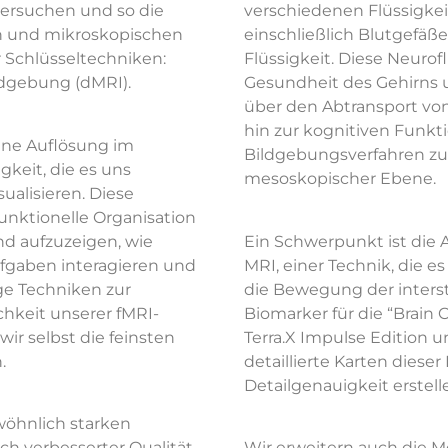
ersuchen und so die
verschiedenen Flüssigkei
n und mikroskopischen
einschließlich Blutgefäße
r Schlüsseltechniken:
Flüssigkeit. Diese Neurof
ldgebung (dMRI).
Gesundheit des Gehirns u
über den Abtransport von
hin zur kognitiven Funkti
ine Auflösung im
Bildgebungsverfahren zu
gkeit, die es uns
mesoskopischer Ebene.
isualisieren. Diese
unktionelle Organisation
nd aufzuzeigen, wie
Ein Schwerpunkt ist die 
fgaben interagieren und
MRI, einer Technik, die e
ge Techniken zur
die Bewegung der interst
keit unserer fMRI-
Biomarker für die “Brain 
ir selbst die feinsten
Terra.X Impulse Edition 
.
detaillierte Karten dies
Detailgenauigkeit erstell
wöhnlich starken
ch verbesserter Qualität
Wir erweitern auch die M