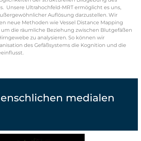
s. Unsere Ultrahochfeld-MRT ermöglicht es uns,
ußergewöhnlicher Auflösung darzustellen. Wir
en neue Methoden wie Vessel Distance Mapping
), um die räumliche Beziehung zwischen Blutgefäßen
ngewebe zu analysieren. So können wir
anisation des Gefäßsystems die Kognition und die
influsst.
 menschlichen medialen