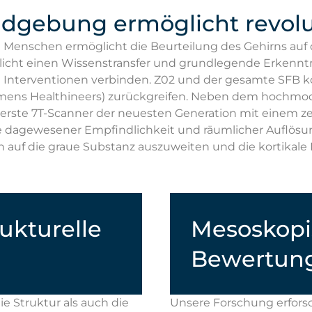
ildgebung ermöglicht revolu
Menschen ermöglicht die Beurteilung des Gehirns auf de
cht einen Wissenstransfer und grundlegende Erkenntnis
nterventionen verbinden. Z02 und der gesamte SFB könn
emens Healthineers) zurückgreifen. Neben dem hochmo
erste 7T-Scanner der neuesten Generation mit einem z
e dagewesener Empfindlichkeit und räumlicher Auflösung 
 auf die graue Substanz auszuweiten und die kortikale
ukturelle
Mesoskopi
Bewertung
e Struktur als auch die
Unsere Forschung erforsch