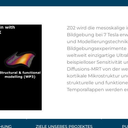
Z02 wird die mesoskalige i
Bildgebung bei 7 Tesla er
und Modellierungstechnike
Bildgebungsexperimente 
weltweit einzigartige Ult
beispielloser Sensitivität
Diffusions-MRT von der we
kortikale Mikrostruktur un
strukturelle und funktion
Temporallappen werden ent
CHUNG
ZIELE UNSERES PROJEKTES
PU