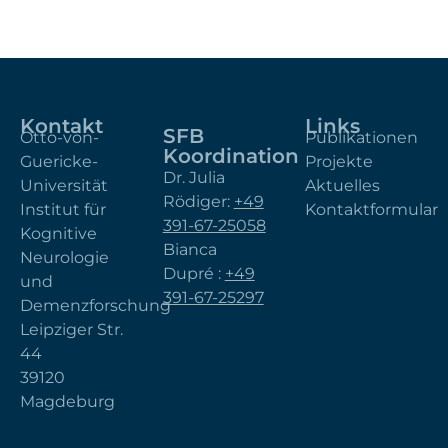
Kontakt
Links
SFB
Otto-von-
Publikationen
Koordination
Guericke-
Projekte
Dr. Julia
Universität
Aktuelles
Rödiger:
+49
Institut für
Kontaktformular
391-67-25058
Kognitive
Bianca
Neurologie
Dupré :
+49
und
391-67-25297
Demenzforschung
Leipziger Str.
44
39120
Magdeburg