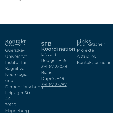
Kontakt
Links
SFB
Otto-von-
Publikationen
Koordination
Guericke-
Projekte
Dr. Julia
Universität
Aktuelles
Rödiger:
+49
Institut für
Kontaktformular
391-67-25058
Kognitive
Bianca
Neurologie
Dupré :
+49
und
391-67-25297
Demenzforschung
Leipziger Str.
44
39120
Magdeburg