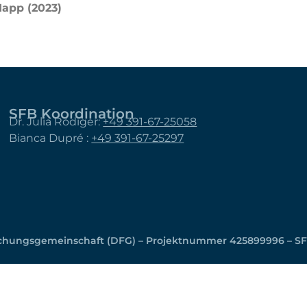
app (2023)
SFB Koordination
Dr. Julia Rödiger:
+49 391-67-25058
Bianca Dupré :
+49 391-67-25297
schungsgemeinschaft (DFG) – Projektnummer 425899996 – SF