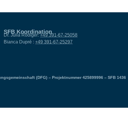
SFB Koordination
Dr. Julia Rödiger:
+49 391-67-25058
Bianca Dupré :
+49 391-67-25297
ungsgemeinschaft (DFG) – Projektnummer 425899996 – SFB 1436