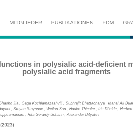
E
MITGLIEDER
PUBLIKATIONEN
FDM
GR
functions in polysialic acid-deficient
polysialic acid fragments
 Shaobo Jia
, Gaga Kochlamazashvili
, Subhrajit Bhattacharya
, Manal Ali Bua
Hayani
, Stoyan Stoyanov
, Weilun Sun
, Hauke Thiesler
, Iris Röckle
, Herbert
Suppiramaniam
, Rita Gerardy-Schahn
, Alexander Dityatev
 (2023)