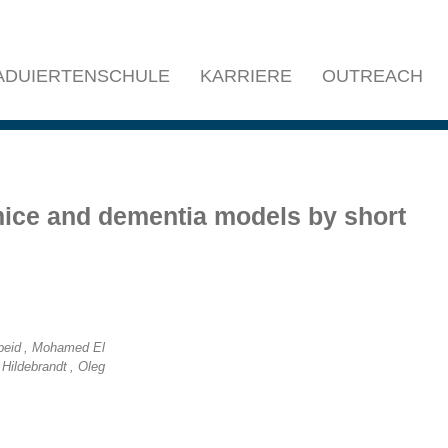
ADUIERTENSCHULE
KARRIERE
OUTREACH
 mice and dementia models by short
beid
, Mohamed El
 Hildebrandt
, Oleg