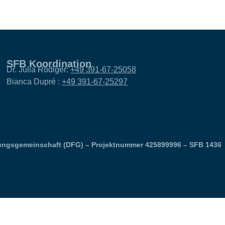
SFB Koordination
Dr. Julia Rödiger:
+49 391-67-25058
Bianca Dupré :
+49 391-67-25297
ungsgemeinschaft (DFG) – Projektnummer 425899996 – SFB 1436