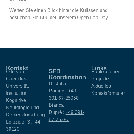
Werfen Sie einen Blick hinter die Kulissen und
besuchen Sie B06 bei unserem Open Lab Day.
Kontakt
Links
SFB
Otto-von-
Publikationen
Koordination
Guericke-
Projekte
Dr. Julia
Universität
Aktuelles
Rödiger:
+49
Institut für
Kontaktformular
391-67-25058
Kognitive
Bianca
Neurologie und
Dupré :
+49 391-
Demenzforschung
67-25297
Leipziger Str. 44
39120