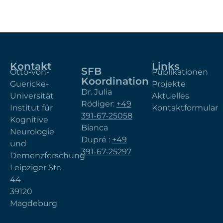
Kontakt
Links
SFB
Otto-von-
Publikationen
Koordination
Guericke-
Projekte
Dr. Julia
Universität
Aktuelles
Rödiger:
+49
Institut für
Kontaktformular
391-67-25058
Kognitive
Bianca
Neurologie
Dupré :
+49
und
391-67-25297
Demenzforschung
Leipziger Str.
44
39120
Magdeburg