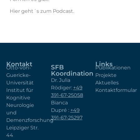
Hier geht´s zum Podcast.
Kontakt
Links
SFB
Otto-von-
Publikationen
Koordination
Guericke-
Projekte
Dr. Julia
Universität
Aktuelles
Rödiger:
+49
Institut für
Kontaktformular
391-67-25058
Kognitive
Bianca
Neurologie
Dupré :
+49
und
391-67-25297
Demenzforschung
Leipziger Str.
44