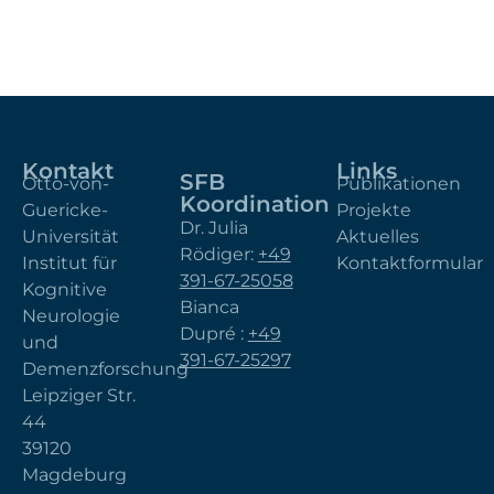
Kontakt
Links
SFB
Otto-von-
Publikationen
Koordination
Guericke-
Projekte
Dr. Julia
Universität
Aktuelles
Rödiger:
+49
Institut für
Kontaktformular
391-67-25058
Kognitive
Bianca
Neurologie
Dupré :
+49
und
391-67-25297
Demenzforschung
Leipziger Str.
44
39120
Magdeburg