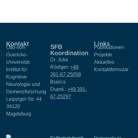
Kontakt
Links
SFB
Otto-von-
Publikationen
Koordination
Guericke-
Projekte
Dr. Julia
Universität
Aktuelles
Rödiger:
+49
Institut für
Kontaktformular
391-67-25058
Kognitive
Bianca
Neurologie und
Dupré :
+49 391-
Demenzforschung
67-25297
Leipziger Str. 44
39120
Magdeburg
Gefördert durch