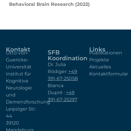
Behavioral Brain Research (2022)
Kontakt
Links
SFB
Otto-von-
Publikationen
Koordination
Guericke-
Projekte
Dr. Julia
Universität
Aktuelles
Rödiger:
+49
Institut für
Kontaktformular
391-67-25058
Kognitive
Bianca
Neurologie
Dupré :
+49
und
391-67-25297
Demenzforschung
Leipziger Str.
44
39120
Magdeburg