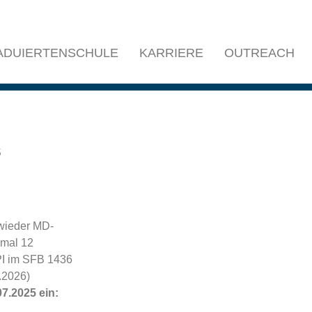
ADUIERTENSCHULE
KARRIERE
OUTREACH
s
 wieder MD-
imal 12
PI im SFB 1436
.2026)
07.2025 ein: