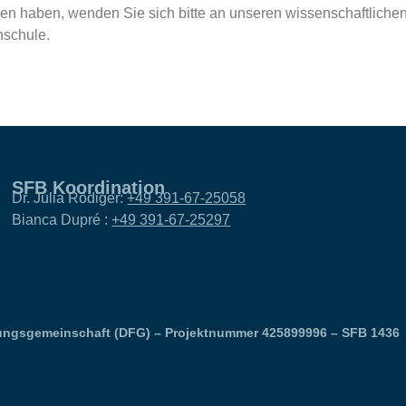
en haben, wenden Sie sich bitte an unseren
wissenschaftliche
nschule
.
SFB Koordination
Dr. Julia Rödiger:
+49 391-67-25058
Bianca Dupré :
+49 391-67-25297
ungsgemeinschaft (DFG) – Projektnummer 425899996 – SFB 1436