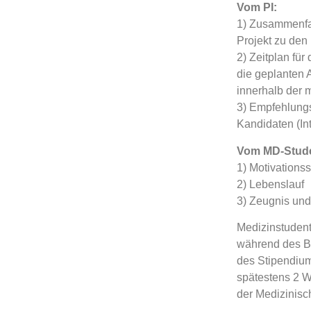
Vom PI:
1) Zusammenfas
Projekt zu den
2) Zeitplan für
die geplanten 
innerhalb der 
3) Empfehlungs
Kandidaten (Int
Vom MD-Stud
1) Motivations
2) Lebenslauf
3) Zeugnis un
Medizinstudent
während des Be
des Stipendium
spätestens 2 W
der Medizinisc