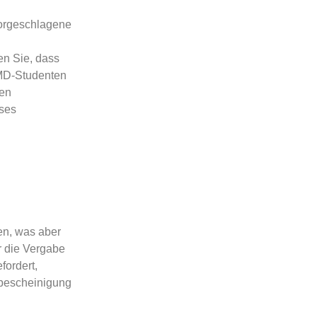
vorgeschlagene
en Sie, dass
 MD-Studenten
ten
eses
en, was aber
r die Vergabe
fordert,
sbescheinigung