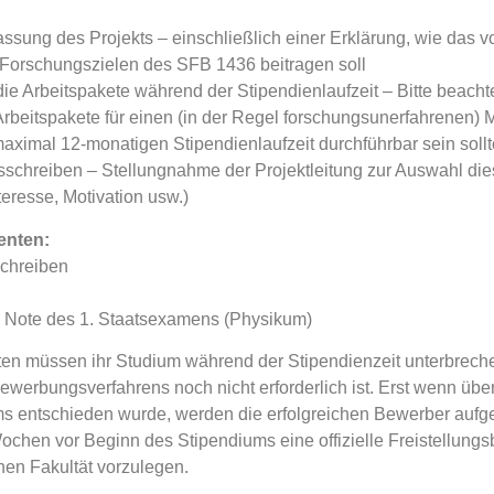
sung des Projekts – einschließlich einer Erklärung, wie das 
 Forschungszielen des SFB 1436 beitragen soll
 die Arbeitspakete während der Stipendienlaufzeit – Bitte beacht
Arbeitspakete für einen (in der Regel forschungsunerfahrenen)
maximal 12-monatigen Stipendienlaufzeit durchführbar sein soll
schreiben – Stellungnahme der Projektleitung zur Auswahl di
eresse, Motivation usw.)
enten:
schreiben
d Note des 1. Staatsexamens (Physikum)
en müssen ihr Studium während der Stipendienzeit unterbrech
werbungsverfahrens noch nicht erforderlich ist. Erst wenn übe
s entschieden wurde, werden die erfolgreichen Bewerber aufge
ochen vor Beginn des Stipendiums eine offizielle Freistellung
hen Fakultät vorzulegen.