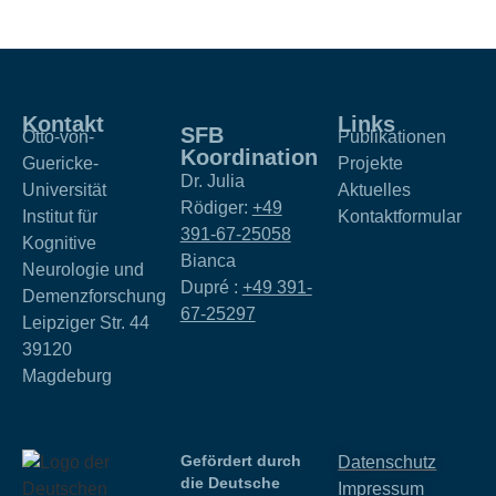
Kontakt
Links
SFB
Otto-von-
Publikationen
Koordination
Guericke-
Projekte
Dr. Julia
Universität
Aktuelles
Rödiger:
+49
Institut für
Kontaktformular
391-67-25058
Kognitive
Bianca
Neurologie und
Dupré :
+49 391-
Demenzforschung
67-25297
Leipziger Str. 44
39120
Magdeburg
Gefördert durch
Datenschutz
die Deutsche
Impressum