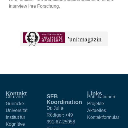
Interview ihre Forschung.
Kontakt
Links
SFB
Otto-von-
Publikationen
Koordination
Guericke-
Projekte
Dr. Julia
Universität
Aktuelles
Rödiger:
+49
Institut für
Kontaktformular
391-67-25058
Kognitive