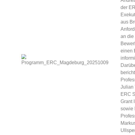
Andrea
der E
Exekut
aus Br
Anfor
an die
Bewer
einen
informi
Darübe
berich
Profes
Julian
ERC St
Grant 
sowie 
Profes
Marku
Ullspe