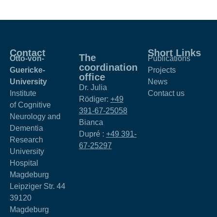
Contact
Short Links
The
Otto-von-
Publications
coordination
Guericke-
Projects
office
University
News
Dr. Julia
Institute
Contact us
Rödiger:
+49
of Cognitive
391-67-25058
Neurology and
Bianca
Dementia
Dupré :
+49 391-
Research
67-25297
University
Hospital
Magdeburg
Leipziger Str. 44
39120
Magdeburg