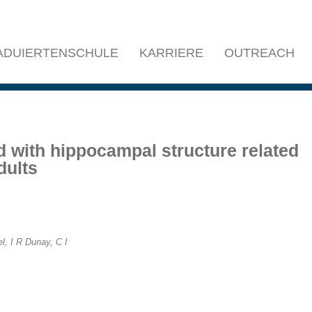
ADUIERTENSCHULE
KARRIERE
OUTREACH
d with hippocampal structure related
dults
l, I R Dunay, C I