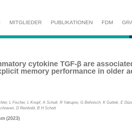
E
MITGLIEDER
PUBLIKATIONEN
FDM
GR
mmatory cytokine TGF-β are associate
xplicit memory performance in older a
hter, L Fischer, L Knopf, A Schult, R Yakupov, G Behnisch, K Guttek, E Düze
chraven, D Reinhold, B H Schott
sm (2023)