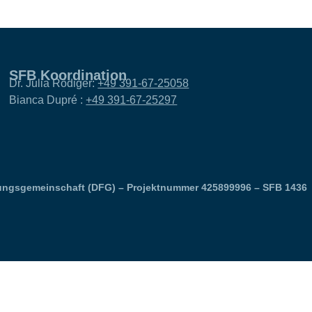
SFB Koordination
Dr. Julia Rödiger:
+49 391-67-25058
Bianca Dupré :
+49 391-67-25297
ungsgemeinschaft (DFG) – Projektnummer 425899996 – SFB 1436