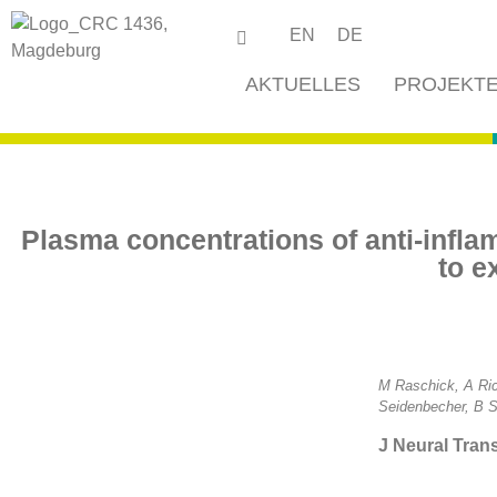
EN
DE
AKTUELLES
PROJEKT
Plasma concentrations of anti-infla
to e
M Raschick, A Ric
Seidenbecher, B S
J Neural Tran